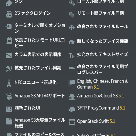
タグ
ローカル間ファイル同期
2
ファクタログイン
リモート間ファイル同期
ターミナルで開くオプショ
改良されたファイルルール
ン
改良されたリモート
URL
コ
新しくなったプレイス機能
ピー
カラム表示での表示順序
拡充されたテキストサイズ
改良されたファイル同期プ
拡充されたファイル同期
ログレスバー
English, Chinese, French &
NFC
ユニコード正規化
German
Amazon S3 API V4
サポート
Amazon GovCloud S3
刷新された
UI
SFTP ProxyCommand
Amazon S3
大容量ファイル
OpenStack Swift
転送
ファイルのコピー&ペース
YubiKey
サポート