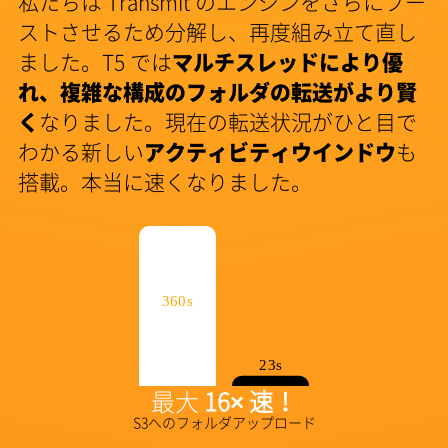
私たちは Transmit のエンジンをさらにブー
ストさせるため分解し、再度組み立て直し
ました。T5 では
マルチスレッドにより優
れ、複雑な構成のフォルダの転送がより賢
く
なりました。現在の転送状況がひと目で
わかる新しい
アクティビティウインドウ
も
搭載。本当に速くなりました。
360s
23s
最大
16× 速！
S3へのフォルダアップロード