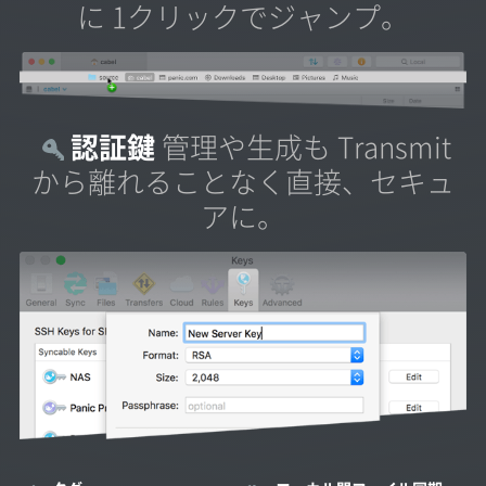
に 1クリックでジャンプ。
認証鍵
管理や生成も Transmit
から離れることなく直接、セキュ
アに。